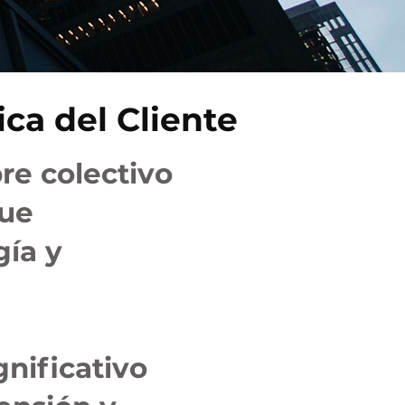
ca del Cliente
e colectivo
que
gía y
nificativo