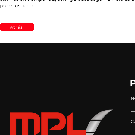
por el usuario.
Atrás
N
C